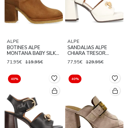
ALPE
ALPE
BOTINES ALPE
SANDALIAS ALPE
MONTANA BABY SILK
CHIARA TRESOR
CUERO
BLANCO
71,95€
119,95€
77,95€
129,95€
40%
40%