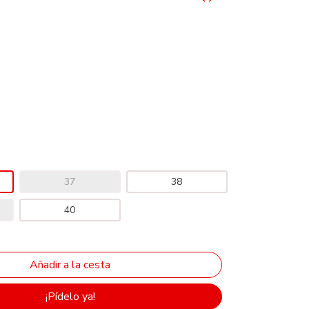
37
38
40
¡Pídelo ya!