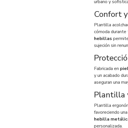
urbano y sofistica
Confort y
Plantilla acolch
cómoda durante t
hebillas
permiten
sujeción sin renun
Protecció
Fabricada en
pie
y un acabado dura
aseguran una may
Plantilla
Plantilla ergonóm
favoreciendo una
hebilla metálic
personalizada.