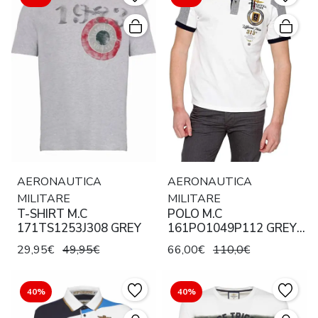
AERONAUTICA
AERONAUTICA
MILITARE
MILITARE
T-SHIRT M.C
POLO M.C
171TS1253J308 GREY
161PO1049P112 GREY /
WHITE
29,95€
49,95€
66,00€
110,0€
40%
40%