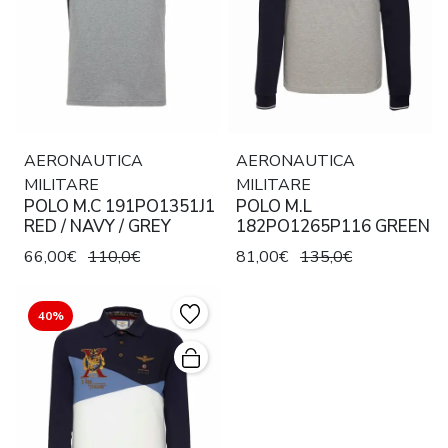
AERONAUTICA
AERONAUTICA
MILITARE
MILITARE
POLO M.C 191PO1351J1
POLO M.L
RED / NAVY / GREY
182PO1265P116 GREEN
66,00€
110,0€
81,00€
135,0€
40%