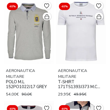
40%
40%
AERONAUTICA
AERONAUTICA
MILITARE
MILITARE
POLO M.L
T-SHIRT
152PO1022J17 GREY
171TS1393J373 M.C
WHITE
54,00€
90,0€
29,95€
49,95€
40%
40%