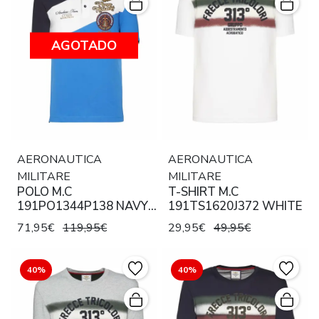
AGOTADO
AERONAUTICA
AERONAUTICA
MILITARE
MILITARE
POLO M.C
T-SHIRT M.C
191PO1344P138 NAVY /
191TS1620J372 WHITE
WHITE / ROYAL
71,95€
119,95€
29,95€
49,95€
40%
40%