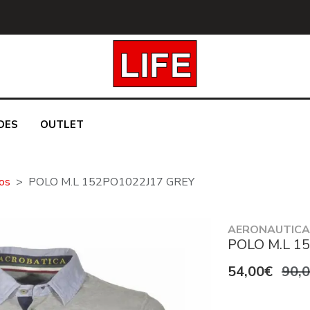
DES
OUTLET
os
POLO M.L 152PO1022J17 GREY
AERONAUTICA 
POLO M.L 1
54,00€
90,