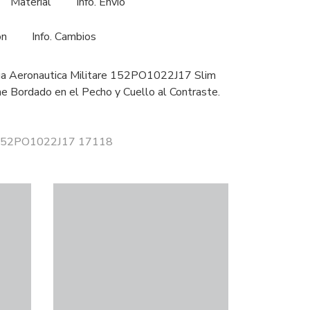
Material
Info. Envío
ón
Info. Cambios
a Aeronautica Militare 152PO1022J17 Slim
che Bordado en el Pecho y Cuello al Contraste.
r 152PO1022J17 17118