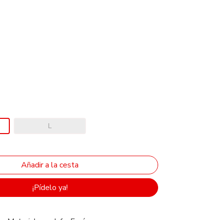
L
¡Pídelo ya!