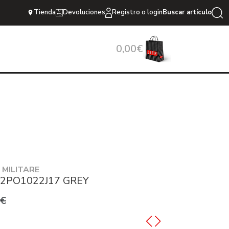
Tienda
Devoluciones
Registro o login
Buscar artículo
0,00€
MILITARE
52PO1022J17 GREY
0€