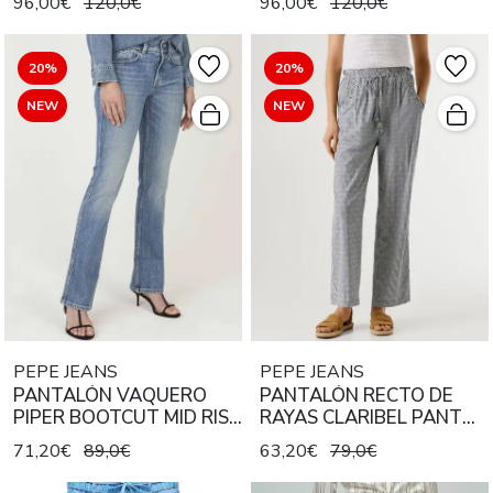
96,00€
120,0€
96,00€
120,0€
DENIM
DENIM
20%
20%
NEW
NEW
PEPE JEANS
PEPE JEANS
PANTALÓN VAQUERO
PANTALÓN RECTO DE
PIPER BOOTCUT MID RISE
RAYAS CLARIBEL PANT
4VB STONE WASH
562 UNION BLUE
71,20€
89,0€
63,20€
79,0€