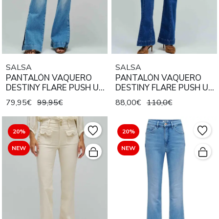
SALSA
SALSA
PANTALÓN VAQUERO
PANTALÓN VAQUERO
DESTINY FLARE PUSH UP
DESTINY FLARE PUSH UP
DENIM AZUL
CON DETALLE DE
79,95€
99,95€
88,00€
110,0€
CADENA DORADA
20%
20%
NEW
NEW