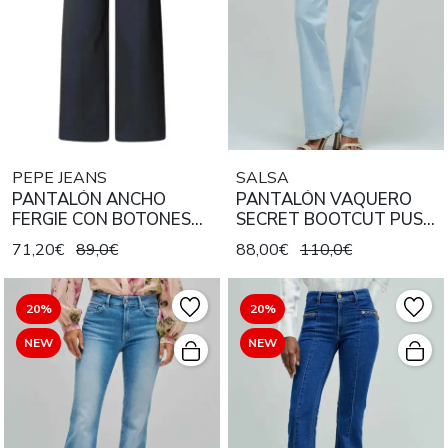
PEPE JEANS
SALSA
PANTALÓN ANCHO
PANTALÓN VAQUERO
FERGIE CON BOTONES
SECRET BOOTCUT PUSH
FRONTALES 594
IN DENIM AZUL
71,20€
89,0€
88,00€
110,0€
DULWICH BLUE AZUL
MARINO
20%
20%
NEW
NEW