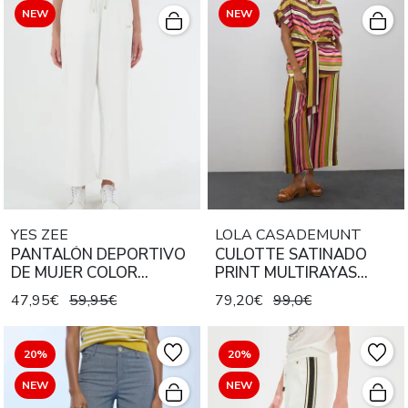
NEW
NEW
YES ZEE
LOLA CASADEMUNT
PANTALÓN DEPORTIVO
CULOTTE SATINADO
DE MUJER COLOR
PRINT MULTIRAYAS
BLANCO CON DETALLES
CRUDO MULTICOLOR
47,95€
59,95€
79,20€
99,0€
DORADOS
20%
20%
NEW
NEW