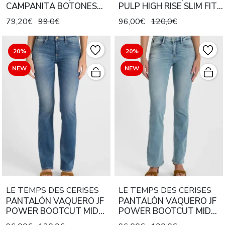
CAMPANITA BOTONES
PULP HIGH RISE SLIM FIT
COLOR ROSA
KIELOP W1539 CANDIANI
79,20€
99,0€
96,00€
120,0€
DENIM
20%
20%
NEW
NEW
LE TEMPS DES CERISES
LE TEMPS DES CERISES
PANTALÓN VAQUERO JF
PANTALÓN VAQUERO JF
POWER BOOTCUT MID
POWER BOOTCUT MID
RISE W6247 CANDIANI
RISE W6246 CANDIANI