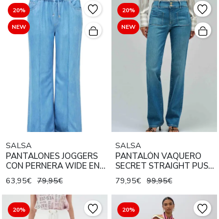
20%
20%
NEW
NEW
SALSA
SALSA
PANTALONES JOGGERS
PANTALÓN VAQUERO
CON PERNERA WIDE EN
SECRET STRAIGHT PUSH
LIGHTDENIM AZUL
IN CON BOLSOS
63,95€
79,95€
79,95€
99,95€
CLARO
PLASTRÓN
20%
20%