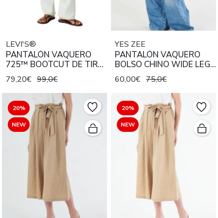
LEVI'S®
YES ZEE
PANTALÓN VAQUERO
PANTALÓN VAQUERO
725™ BOOTCUT DE TIRO
BOLSO CHINO WIDE LEG
ALTO LAKE LIFE
MID STONE WASH
79,20€
99,0€
60,00€
75,0€
20%
20%
NEW
NEW