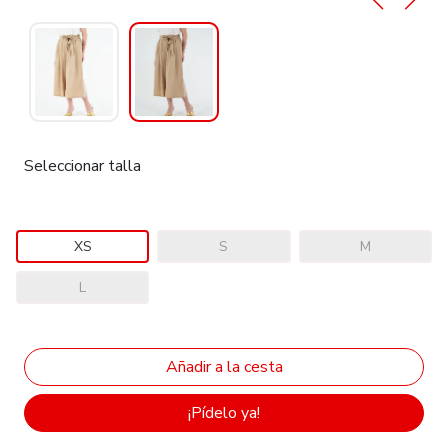
Seleccionar talla
XS
S
M
L
¡Pídelo ya!