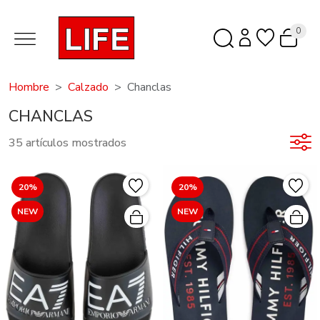
0
Hombre
Calzado
Chanclas
CHANCLAS
35 artículos mostrados
20%
20%
NEW
NEW