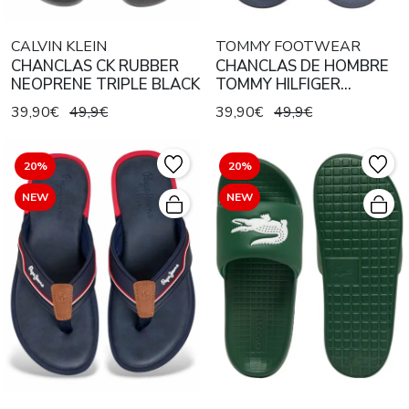
CALVIN KLEIN
TOMMY FOOTWEAR
CHANCLAS CK RUBBER
CHANCLAS DE HOMBRE
NEOPRENE TRIPLE BLACK
TOMMY HILFIGER
MOLDED RWB AZUL
39,90€
49,9€
39,90€
49,9€
MARINO
20%
20%
NEW
NEW