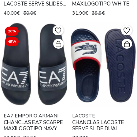
LACOSTE SERVE SLIDES
MAXILOGOTIPO WHITE
1.0 BLACK / WHITE
40,00€
50,0€
31,90€
39,9€
20%
NEW
EA7 EMPORIO ARMANI
LACOSTE
CHANCLAS EA7 SCARPE
CHANCLAS LACOSTE
MAXILOGOTIPO NAVY
SERVE SLIDE DUAL
BLUE
WHITE / NAVY / RED