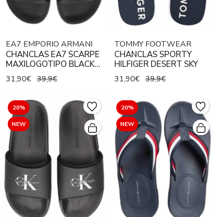
EA7 EMPORIO ARMANI
TOMMY FOOTWEAR
CHANCLAS EA7 SCARPE
CHANCLAS SPORTY
MAXILOGOTIPO BLACK
HILFIGER DESERT SKY
BEAUTY
31,90€
39,9€
31,90€
39,9€
20%
20%
NEW
NEW