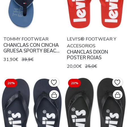
TOMMY FOOTWEAR
LEVI'S® FOOTWEAR Y
CHANCLAS CON CINCHA
ACCESORIOS
GRUESA SPORTY BEACH
CHANCLAS DIXON
AZUL
POSTER ROJAS
31,90€
39,9€
20,00€
25,0€
20%
20%