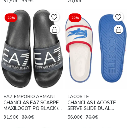
31,90€
39,9€
70,00€
20%
20%
EA7 EMPORIO ARMANI
LACOSTE
CHANCLAS EA7 SCARPE
CHANCLAS LACOSTE
MAXILOGOTIPO BLACK /
SERVE SLIDE DUAL
CAMO
TRICOLOR
31,90€
39,9€
56,00€
70,0€