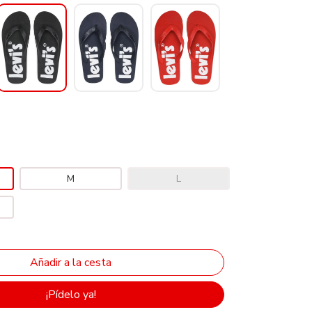
M
L
¡Pídelo ya!