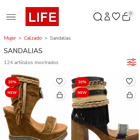
0
Mujer
Calzado
Sandalias
SANDALIAS
124 artículos mostrados
20%
20%
NEW
NEW