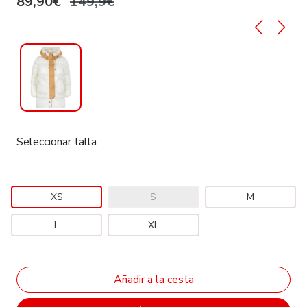
89,90€
149,9€
Seleccionar talla
XS
S
M
L
XL