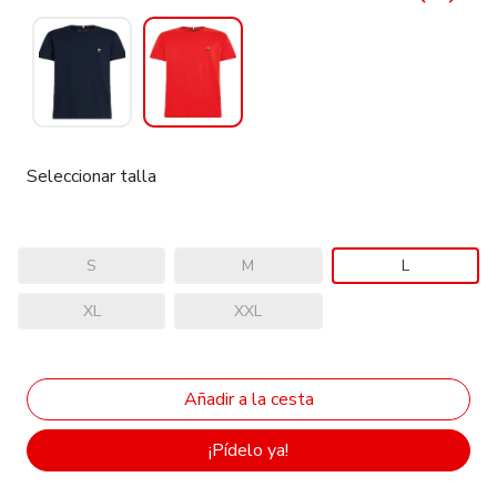
Seleccionar talla
S
M
L
XL
XXL
¡Pídelo ya!