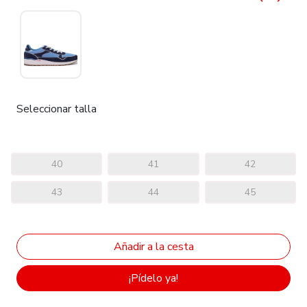
Seleccionar talla
40
41
42
43
44
45
¡Pídelo ya!