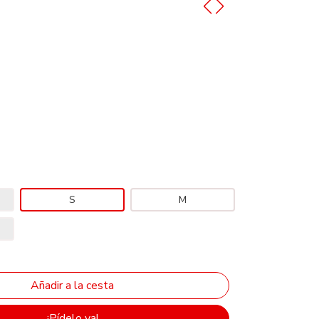
S
M
¡Pídelo ya!