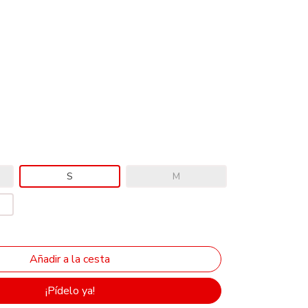
S
M
¡Pídelo ya!