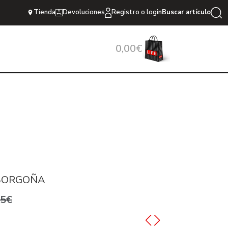
Tienda
Devoluciones
Registro o login
Buscar artículo
0,00€
BORGOÑA
95€