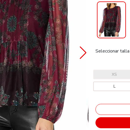
Seleccionar talla
XS
L