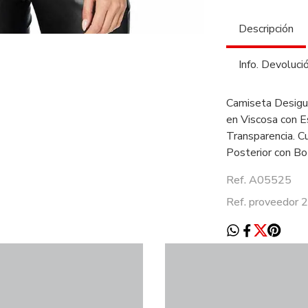
Descripción
Info. Devoluci
Camiseta Desigua
en Viscosa con 
Transparencia. Cu
Posterior con Bo
Ref. A05525
Ref. proveed