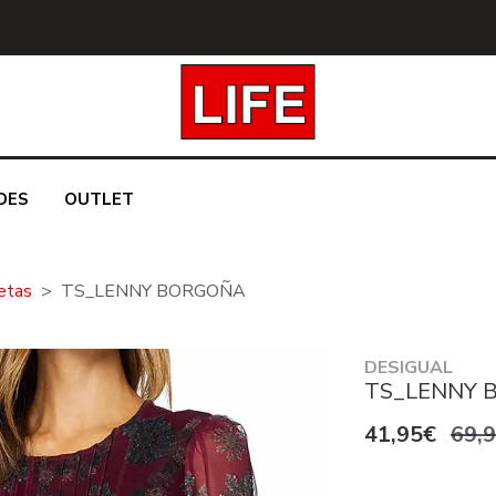
DES
OUTLET
etas
TS_LENNY BORGOÑA
DESIGUAL
TS_LENNY 
41,95€
69,