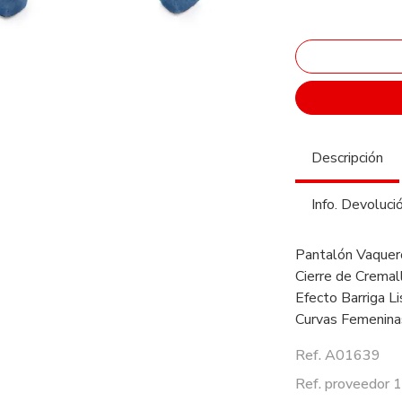
Descripción
Info. Devoluci
Pantalón Vaquero
Cierre de Cremall
Efecto Barriga L
Curvas Femenina
Ref. A01639
Ref. proveedor