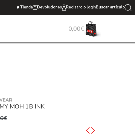
Tienda
Devoluciones
Registro o login
Buscar artículo
0,00€
WEAR
MY MOH 1B INK
,0€