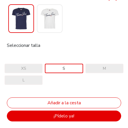
Seleccionar talla
XS
S
M
L
¡Pídelo ya!