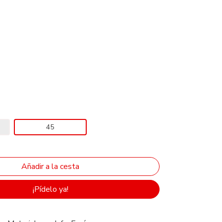
45
¡Pídelo ya!