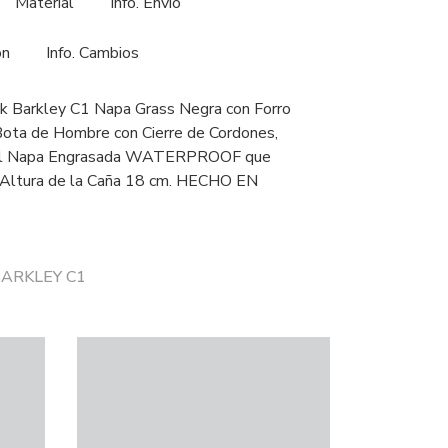
Material
Info. Envío
ón
Info. Cambios
k Barkley C1 Napa Grass Negra con Forro
. Bota de Hombre con Cierre de Cordones,
iel Napa Engrasada WATERPROOF que
 Altura de la Caña 18 cm. HECHO EN
 BARKLEY C1