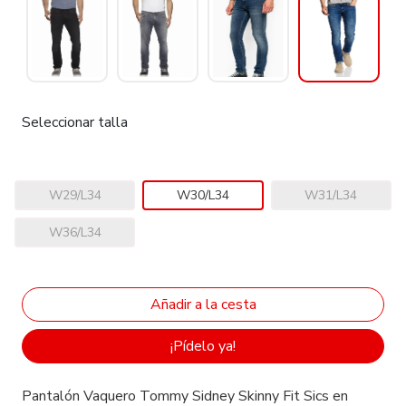
Seleccionar talla
W29/L34
W30/L34
W31/L34
W36/L34
¡Pídelo ya!
Pantalón Vaquero Tommy Sidney Skinny Fit Sics en