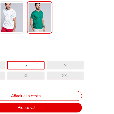
S
M
XL
XXL
¡Pídelo ya!