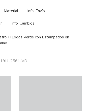
Material
Info. Envío
ón
Info. Cambios
atro H Logos Verde con Estampados en
rino.
 P19H-2561-VD