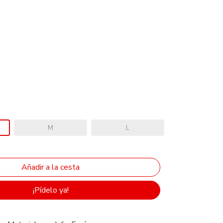
M
L
¡Pídelo ya!