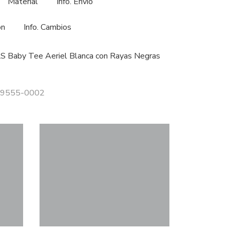
Material
Info. Envío
ón
Info. Cambios
LS Baby Tee Aeriel Blanca con Rayas Negras
 69555-0002