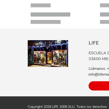
LIFE
ESCUELA D
33600 MI
Llámanos: 
info@lifemi
Copyright 2026
LIFE 2006 SLU
. Todos los derechos