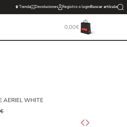
Tienda
Devoluciones
Registro o login
Buscar artículo
0,00€
E AERIEL WHITE
0€