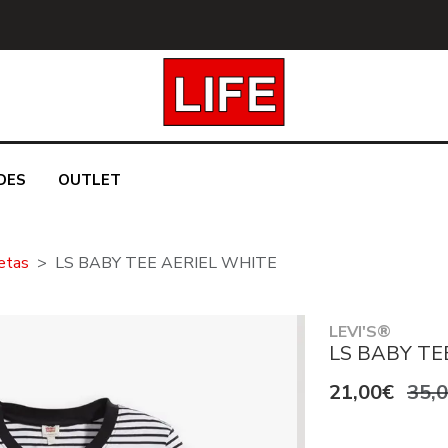
DES
OUTLET
etas
LS BABY TEE AERIEL WHITE
LEVI'S®
LS BABY TE
21,00€
35,