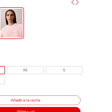
XS
S
¡Pídelo ya!