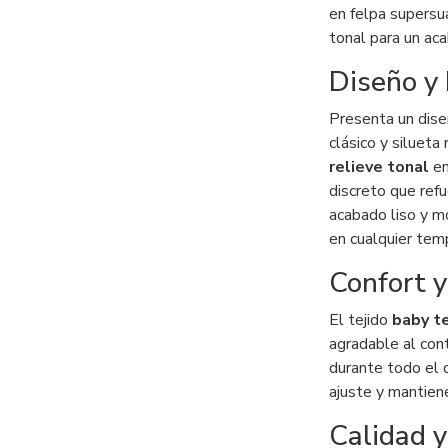
en felpa supersu
tonal para un ac
Diseño y 
Presenta un dise
clásico y siluet
relieve tonal
en
discreto que refu
acabado liso y m
en cualquier tem
Confort y
El tejido
baby te
agradable al con
durante todo el d
ajuste y mantiene
Calidad y