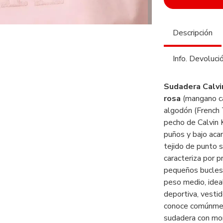
Descripción
Info. Devoluci
Sudadera Calvi
rosa
(mangano ca
algodón (French 
pecho de Calvin K
puños y bajo acan
tejido de punto s
caracteriza por pr
pequeños bucles o
peso medio, idea
deportiva, vesti
conoce comúnment
sudadera con mo