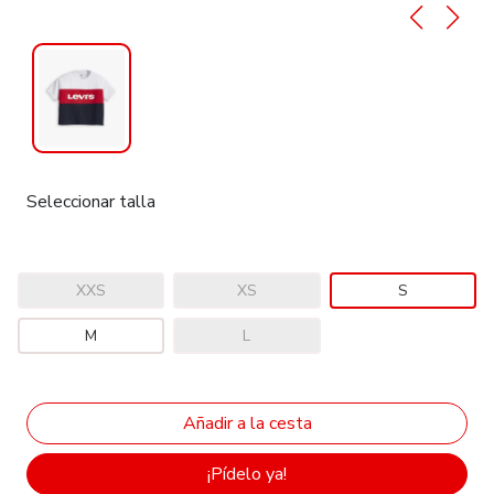
Seleccionar talla
XXS
XS
S
M
L
¡Pídelo ya!