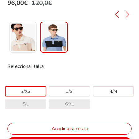
96,00€
120,0€
Seleccionar talla
2/XS
3/S
4/M
5/L
6/XL