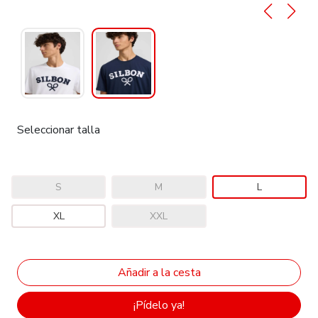
Seleccionar talla
S
M
L
XL
XXL
¡Pídelo ya!