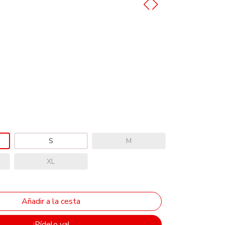
S
M
XL
¡Pídelo ya!