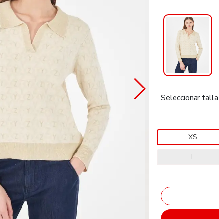
Seleccionar talla
XS
L