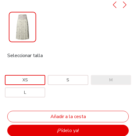
Seleccionar talla
XS
S
M
L
¡Pídelo ya!