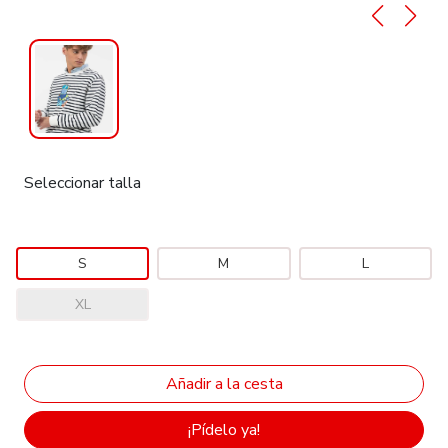
Seleccionar talla
S
M
L
XL
¡Pídelo ya!