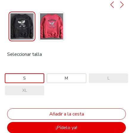
Seleccionar talla
S
M
L
XL
¡Pídelo ya!