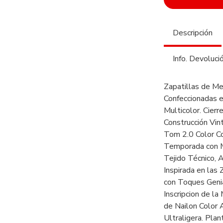
Descripción
Info. Devoluci
Zapatillas de M
Confeccionadas e
Multicolor. Cier
Construcción Vin
Tom 2.0 Color C
Temporada con M
Tejido Técnico, 
Inspirada en las 
con Toques Genia
Inscripcion de l
de Nailon Color 
Ultraligera. Pla