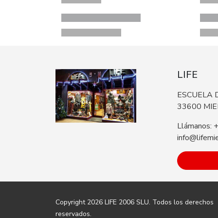
LIFE
ESCUELA D
33600 MI
Llámanos: 
info@lifemi
Copyright 2026
LIFE 2006 SLU
. Todos los derechos
reservados.