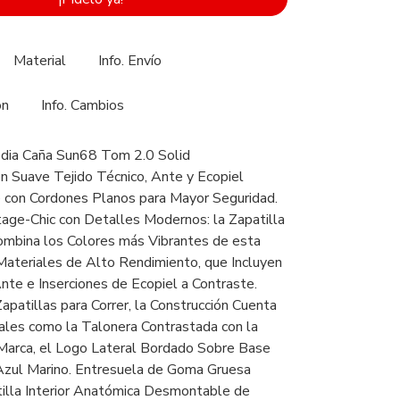
Material
Info. Envío
ón
Info. Cambios
edia Caña Sun68 Tom 2.0 Solid
n Suave Tejido Técnico, Ante y Ecopiel
re con Cordones Planos para Mayor Seguridad.
tage-Chic con Detalles Modernos: la Zapatilla
ombina los Colores más Vibrantes de esta
ateriales de Alto Rendimiento, que Incluyen
Ante e Inserciones de Ecopiel a Contraste.
Zapatillas para Correr, la Construcción Cuenta
les como la Talonera Contrastada con la
a Marca, el Logo Lateral Bordado Sobre Base
Azul Marino. Entresuela de Goma Gruesa
ntilla Interior Anatómica Desmontable de