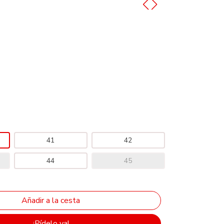
41
42
44
45
¡Pídelo ya!