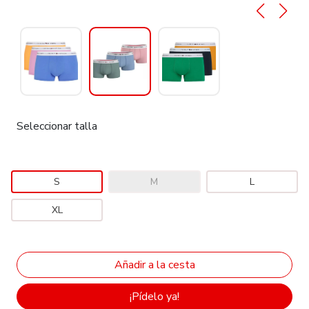
Seleccionar talla
S
M
L
XL
¡Pídelo ya!