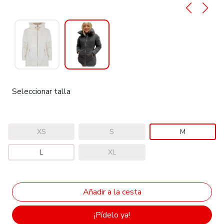
Seleccionar talla
XS
S
M
L
XL
¡Pídelo ya!