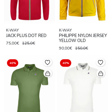
K-WAY
K-WAY
JACK PLUS DOT RED
PHILIPPE NYLON JERSEY
YELLOW OLD
75,00€
125,0€
90,00€
150,0€
40%
40%