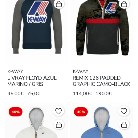
K-WAY
K-WAY
L VRAY FLOYD AZUL
REMIX 126 PADDED
MARINO / GRIS
GRAPHIC CAMO-BLACK
45,00€
75,0€
114,00€
190,0€
40%
40%