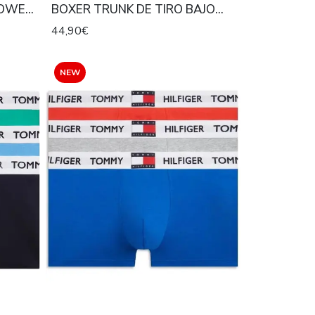
POWER
BOXER TRUNK DE TIRO BAJO
 EN
ICON COTTON BLACK, DIAMOND
44,90€
UA Y
LOGO BLACK, CLASSIC WHITE
A
NEW