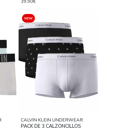
39,90€
 AZUL
MID RISE NEGRO, NEGRO Y AZUL
NEW
R
CALVIN KLEIN UNDERWEAR
PACK DE 3 CALZONCILLOS