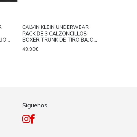
R
CALVIN KLEIN UNDERWEAR
PACK DE 3 CALZONCILLOS
AJO
BOXER TRUNK DE TIRO BAJO
BER
INTENSE POWER MICROFIBER
49,90€
N EN
STRETCH CON INSCRIPCIÓN EN
E
LA CINTURA A CONTRASTE
Síguenos