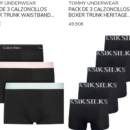
Y UNDERWEAR
TOMMY UNDERWEAR
DE 3 CALZONCILLOS
PACK DE 3 CALZONCILLOS
R TRUNK WAISTBAND
BOXER TRUNK HERITAGE
CH COTTON MID RISE
STRETCH MID RISE NEGRO
€
49,90€
TE, NEGRO Y AZUL
VERDE Y AZUL