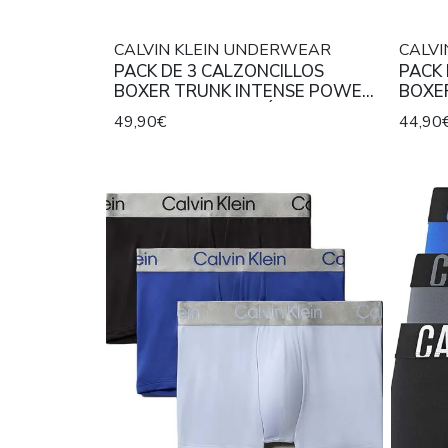
CALVIN KLEIN UNDERWEAR
CALV
PACK DE 3 CALZONCILLOS
PACK 
BOXER TRUNK INTENSE POWER
BOXER
DE MICROFIBRA ELÁSTICA EN
ICON
49,90€
44,90
COLOR ROJO, CELESTE Y GRIS
CON L
CON LAS CINTURAS A
CONT
CONTRASTE
ROSA