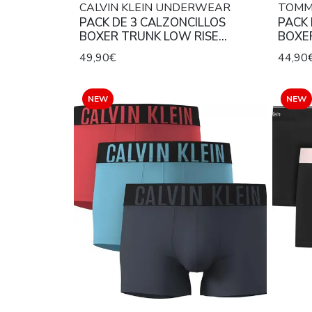
CALVIN KLEIN UNDERWEAR
TOMM
PACK DE 3 CALZONCILLOS
PACK 
BOXER TRUNK LOW RISE
BOXE
BRUSHED MICROFIBER STRETCH
STRET
49,90€
44,90
VERDE AGUA, GRIS Y AZUL
CELES
TURQUESA CON CINTURA
METALIZADA A CONTRASTE.
NEW
NEW