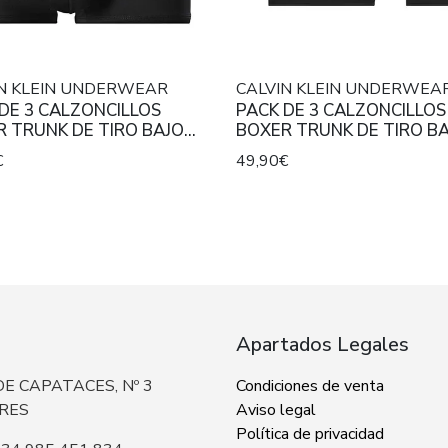
IN KLEIN UNDERWEAR
CALVIN KLEIN UNDERWEA
DE 3 CALZONCILLOS
PACK DE 3 CALZONCILLOS
 TRUNK DE TIRO BAJO
BOXER TRUNK DE TIRO B
NSE POWER MICROFIBER
INTENSE POWER MICROFI
€
49,90€
CH AZUL ROYAL, GRIS
STRETCH CON INSCRIPCIÓ
RO Y NEGRO, CON
LA CINTURA A CONTRAST
IPCIÓN EN LA CINTURA A
RASTE.
Apartados Legales
E CAPATACES, Nº 3
Condiciones de venta
ERES
Aviso legal
Política de privacidad