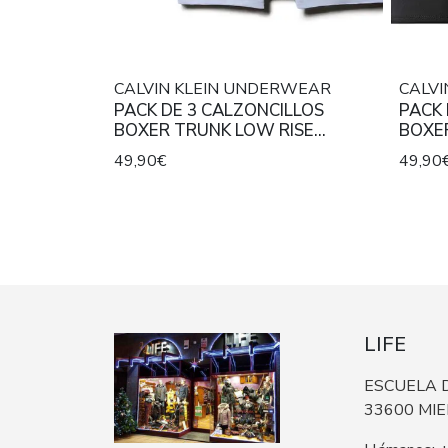
CALVIN KLEIN UNDERWEAR
CALV
PACK DE 3 CALZONCILLOS
PACK 
BOXER TRUNK LOW RISE
BOXER
BRUSHED MICROFIBER STRETCH
INTE
49,90€
49,90
CELESTE, NEGRO Y AZUL ROYAL
STRET
CON CINTURA METALIZADA A
OSCU
CONTRASTE.
INSCR
CONT
LIFE
ESCUELA D
33600 MI