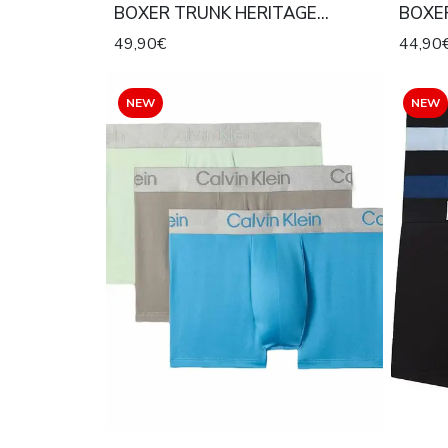
BOXER TRUNK HERITAGE
BOXE
STRETCH MID RISE VERDE, AZUL
STRET
49,90€
44,90
CELESTE Y AZUL
AZUL
NEW
NEW