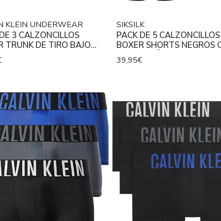
IN KLEIN UNDERWEAR
SIKSILK
DE 3 CALZONCILLOS
PACK DE 5 CALZONCILLOS
 TRUNK DE TIRO BAJO
BOXER SHORTS NEGROS 
 COTTON STRETCH NEGROS
INSCRIPCIÓN EN LA CINT
€
39,95€
AS CINTURAS A
COLOR GRIS.
RASTE EN COLOR NEGRO,
 Y VERDE AGUA