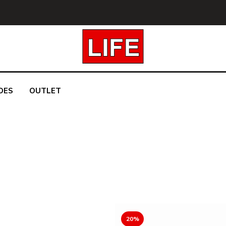
DES
OUTLET
20%