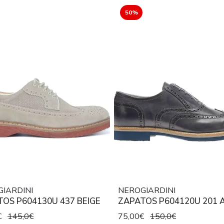
50%
IARDINI
NEROGIARDINI
OS P604130U 437 BEIGE
ZAPATOS P604120U 201 
€
145,0€
75,00€
150,0€