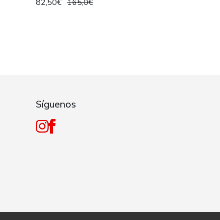
82,50€
165,0€
Síguenos