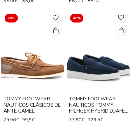
68,00€
85,0€
68,00€
85,0€
20%
40%
TOMMY FOOTWEAR
TOMMY FOOTWEAR
NÁUTICOS CLÁSICOS DE
NAUTICOS TOMMY
ANTE CAMEL
HILFIGER HYBRID LOAFER
AZUL MARINO
79,90€
99,9€
77,90€
129,9€