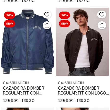
145,60€
182,0€
145,60€
182,0€
20%
20%
NEW
NEW
CALVIN KLEIN
CALVIN KLEIN
CAZADORA BOMBER
CAZADORA BOMBER
REGULAR FIT CON
REGULAR FIT CON LOGO
BORDADO
BORDADO
135,90€
169,9€
135,90€
169,9€
UNIVERSITARIA DARK
UNIVERSITARIO BLACK
DENIM