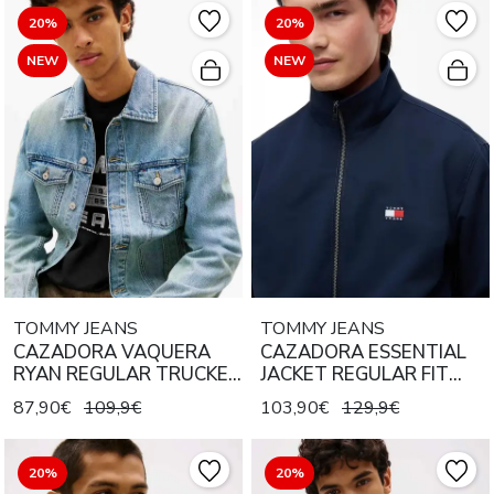
20%
20%
NEW
NEW
TOMMY JEANS
TOMMY JEANS
CAZADORA VAQUERA
CAZADORA ESSENTIAL
RYAN REGULAR TRUCKER
JACKET REGULAR FIT
BJ8012 DENIM LIGHT
DARK NIGHT NAVY
87,90€
109,9€
103,90€
129,9€
20%
20%