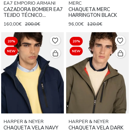
EA7 EMPORIO ARMANI
MERC
CAZADORA BOMBER EA7
CHAQUETA MERC
TEJIDO TÉCNICO
HARRINGTON BLACK
PREMIUM SHIELD
160,00€
200,0€
96,00€
120,0€
ROASTED CASHEW
20%
20%
NEW
NEW
HARPER & NEYER
HARPER & NEYER
CHAQUETA VELA NAVY
CHAQUETA VELA DARK