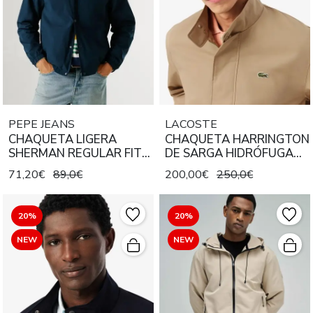
PEPE JEANS
LACOSTE
CHAQUETA LIGERA
CHAQUETA HARRINGTON
SHERMAN REGULAR FIT
DE SARGA HIDRÓFUGA
594 DULWICH BLUE
COLOR BEIGE
71,20€
89,0€
200,00€
250,0€
20%
20%
NEW
NEW