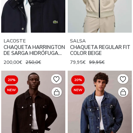
LACOSTE
SALSA
CHAQUETA HARRINGTON
CHAQUETA REGULAR FIT
DE SARGA HIDRÓFUGA
COLOR BEIGE
COLOR AZUL MARINO
200,00€
250,0€
79,95€
99,95€
20%
20%
NEW
NEW