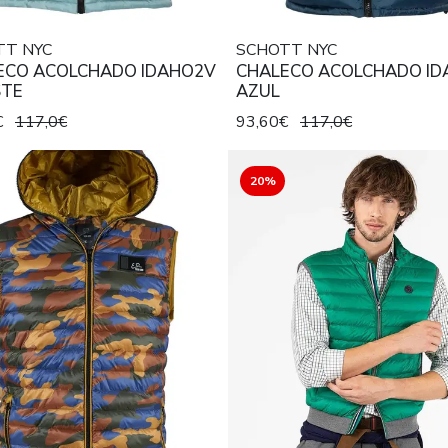
TT NYC
SCHOTT NYC
ECO ACOLCHADO IDAHO2V
CHALECO ACOLCHADO ID
STE
AZUL
€
117,0€
93,60€
117,0€
20%