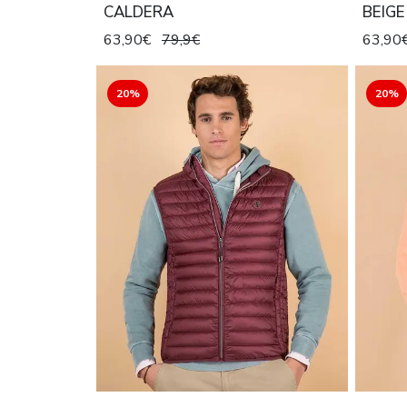
CALDERA
BEIGE
63,90€
79,9€
63,90
20%
20%