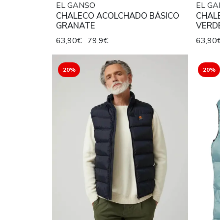
EL GANSO
EL G
CHALECO ACOLCHADO BÁSICO
CHAL
GRANATE
VERD
63,90€
79,9€
63,90
20%
20%