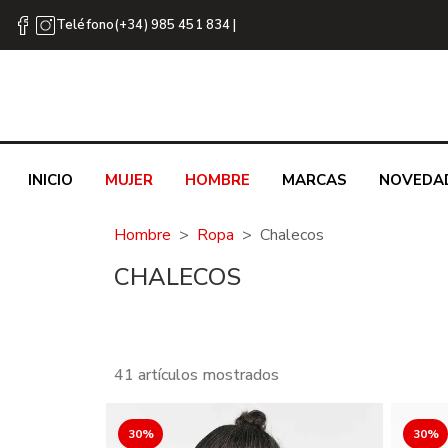
Teléfono(+34) 985 451 834 |
INICIO
MUJER
HOMBRE
MARCAS
NOVEDA
Hombre
Ropa
Chalecos
CHALECOS
41 artículos mostrados
30%
30%