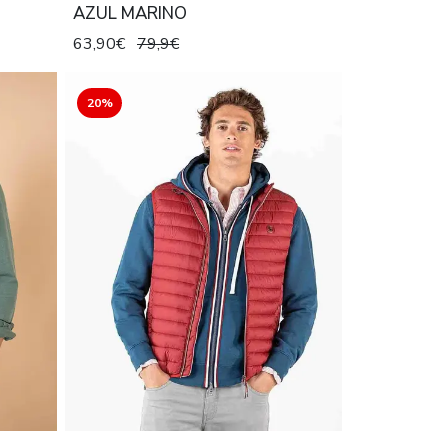
AZUL MARINO
63,90€
79,9€
20%