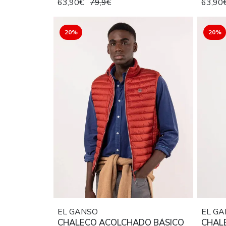
63,90€
79,9€
63,90
20%
20%
EL GANSO
EL G
CHALECO ACOLCHADO BÁSICO
CHAL