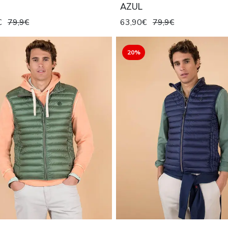
AZUL
€
79,9€
63,90€
79,9€
20%