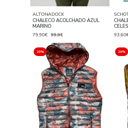
ALTONADOCK
SCHO
CHALECO ACOLCHADO AZUL
CHAL
MARINO
CELE
79,90€
99,9€
93,60
20%
20%