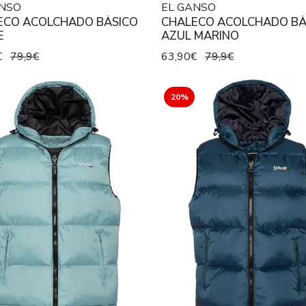
ANSO
EL GANSO
ECO ACOLCHADO BÁSICO
CHALECO ACOLCHADO BÁ
E
AZUL MARINO
€
79,9€
63,90€
79,9€
20%