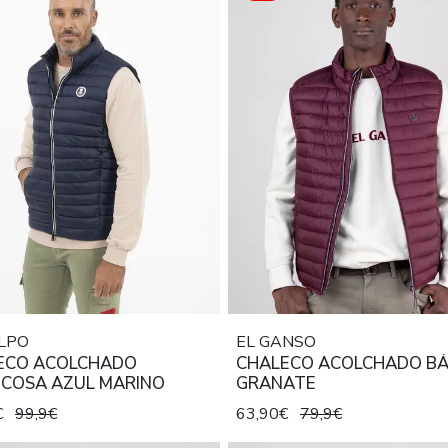
LPO
EL GANSO
ECO ACOLCHADO
CHALECO ACOLCHADO BÁ
ICOSA AZUL MARINO
GRANATE
€
99,9€
63,90€
79,9€