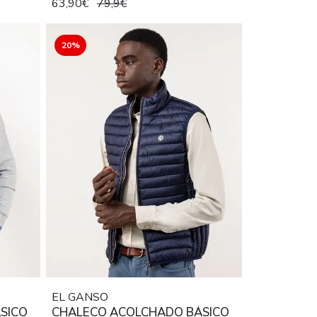
63,90€
79,9€
20%
EL GANSO
SICO
CHALECO ACOLCHADO BÁSICO