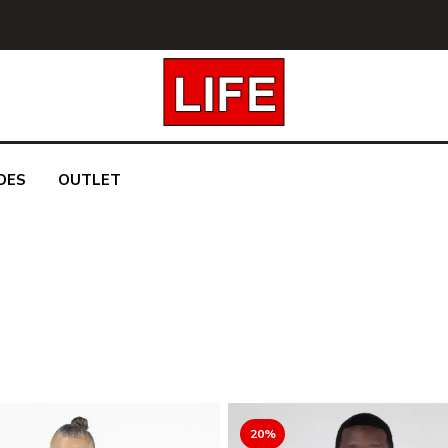
DES
OUTLET
20%