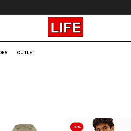
DES
OUTLET
20%