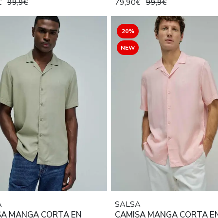
€
99,9€
79,90€
99,9€
20%
NEW
A
SALSA
SA MANGA CORTA EN
CAMISA MANGA CORTA E