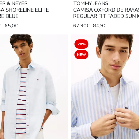
ER & NEYER
TOMMY JEANS
A SHORELINE ELITE
CAMISA OXFORD DE RAYA
RE BLUE
REGULAR FIT FADED SUN 
STRIPE
€
65,0€
67,90€
84,9€
20%
NEW