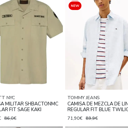
NEW
TT NYC
TOMMY JEANS
SA MILITAR SHBACTONMC
CAMISA DE MEZCLA DE LI
AR FIT SAGE KAKI
REGULAR FIT BLUE TWILI
€
86,0€
71,90€
89,9€