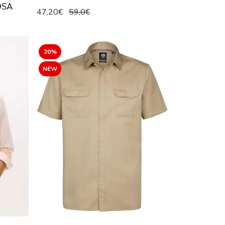
OSA
47,20€
59,0€
20%
NEW