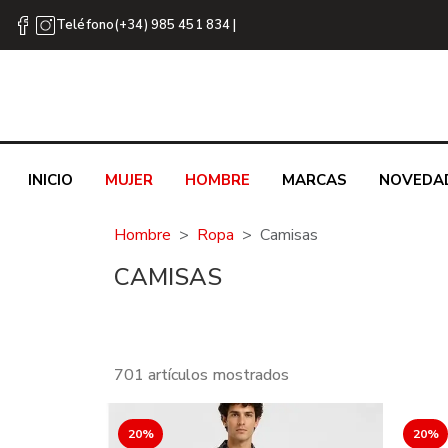
Teléfono(+34) 985 451 834 |
INICIO
MUJER
HOMBRE
MARCAS
NOVEDA
Hombre
Ropa
Camisas
CAMISAS
701 artículos mostrados
20%
20%