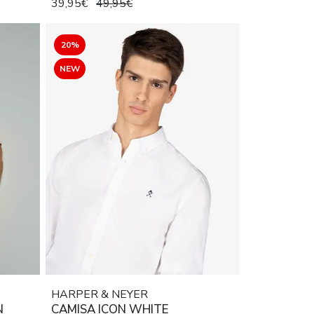
39,95€
49,95€
20%
NEW
HARPER & NEYER
N
CAMISA ICON WHITE