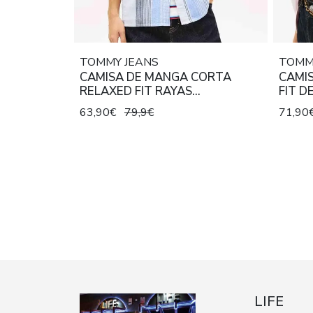
TOMMY JEANS
TOMM
CAMISA DE MANGA CORTA
CAMIS
RELAXED FIT RAYAS
FIT D
MULTICOLOR SWEET BLUE
STRIP
63,90€
79,9€
71,90
STRIPE
LIFE