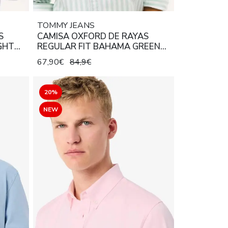
TOMMY JEANS
S
CAMISA OXFORD DE RAYAS
GHT
REGULAR FIT BAHAMA GREEN
STRIPE
67,90€
84,9€
20%
NEW