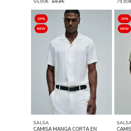
55,90€
69,9€
79,90
20%
20%
NEW
NEW
SALSA
SALS
CAMISA MANGA CORTA EN
CAMI