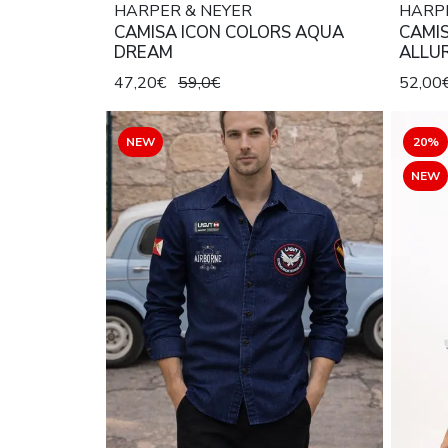
HARPER & NEYER
HARP
CAMISA ICON COLORS AQUA
CAMIS
DREAM
ALLU
47,20€
59,0€
52,00
NEW
20%
NEW