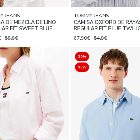
Y JEANS
TOMMY JEANS
A DE MEZCLA DE LINO
CAMISA OXFORD DE RAYA
LAR FIT SWEET BLUE
REGULAR FIT BLUE TWILI
STRIPE
€
89,9€
67,90€
84,9€
20%
NEW