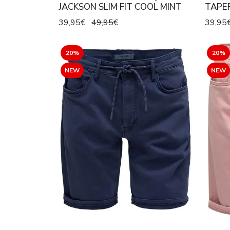
JACKSON SLIM FIT COOL MINT
TAPER
TWIL
39,95€
49,95€
39,95
20%
20%
NEW
NEW