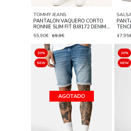
TOMMY JEANS
SALS
PANTALÓN VAQUERO CORTO
PANT
RONNIE SLIM FIT BJ8172 DENIM
TENC
GREY
55,90€
69,9€
47,95
20%
20%
NEW
NEW
AGOTADO