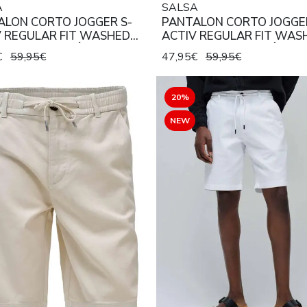
A
SALSA
ALON CORTO JOGGER S-
PANTALON CORTO JOGGER
V REGULAR FIT WASHED
ACTIV REGULAR FIT WAS
RS CON CORDÓN COLOR
COLORS CON CORDÓN CO
€
59,95€
47,95€
59,95€
AMARILLO
20%
NEW