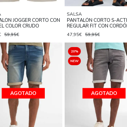
A
SALSA
ALON JOGGER CORTO CON
PANTALÓN CORTO S-ACT
EL COLOR CRUDO
REGULAR FIT CON CORDÓ
COLOR BLANCO
€
59,95€
47,95€
59,95€
20%
NEW
AGOTADO
AGOTADO