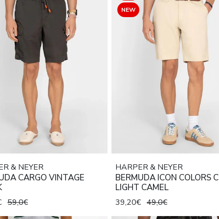
NEW
ER & NEYER
HARPER & NEYER
UDA CARGO VINTAGE
BERMUDA ICON COLORS C
K
LIGHT CAMEL
€
59,0€
39,20€
49,0€