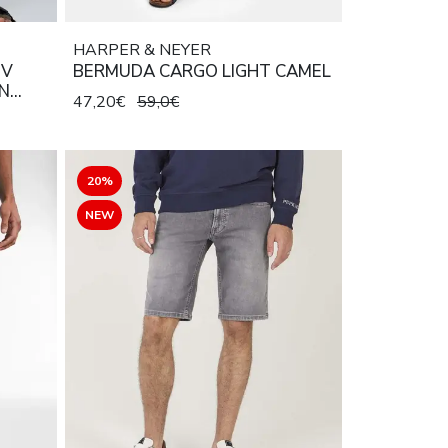
HARPER & NEYER
IV
BERMUDA CARGO LIGHT CAMEL
N
47,20€
59,0€
20%
NEW