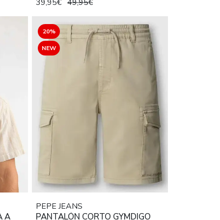
39,95€
49,95€
20%
NEW
PEPE JEANS
A A
PANTALÓN CORTO GYMDIGO