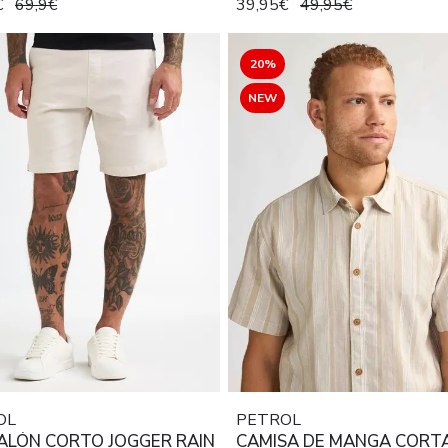
€
69,9€
39,95€
49,95€
20%
NEW
OL
PETROL
ALÓN CORTO JOGGER RAIN
CAMISA DE MANGA CORT