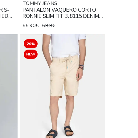
TOMMY JEANS
 S-
PANTALÓN VAQUERO CORTO
HED
RONNIE SLIM FIT BJ8115 DENIM
LOR
LIGHT
55,90€
69,9€
20%
NEW