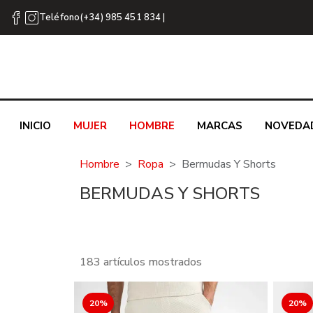
Teléfono(+34) 985 451 834 |
INICIO
MUJER
HOMBRE
MARCAS
NOVEDA
Hombre
Ropa
Bermudas Y Shorts
BERMUDAS Y SHORTS
183 artículos mostrados
20%
20%