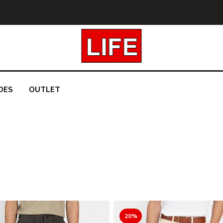
DES
OUTLET
20%