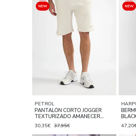
NEW
NEW
PETROL
HARP
PANTALÓN CORTO JOGGER
BERM
TEXTURIZADO AMANECER
BLAC
SEASHELL
30,35€
37,95€
47,20