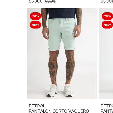
55,90€
69,9€
55,90
20%
20%
NEW
NEW
PETROL
PETR
PANTALÓN CORTO VAQUERO
PANT