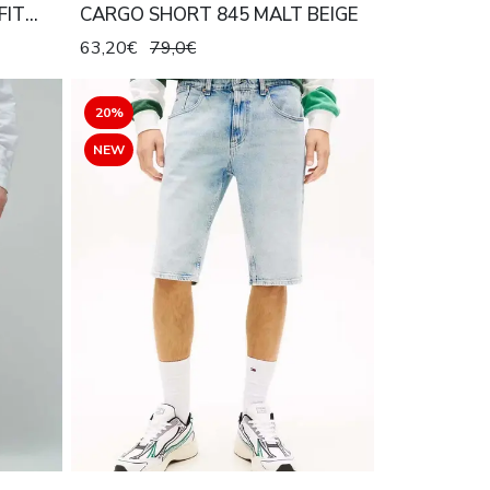
FIT
CARGO SHORT 845 MALT BEIGE
63,20€
79,0€
20%
NEW