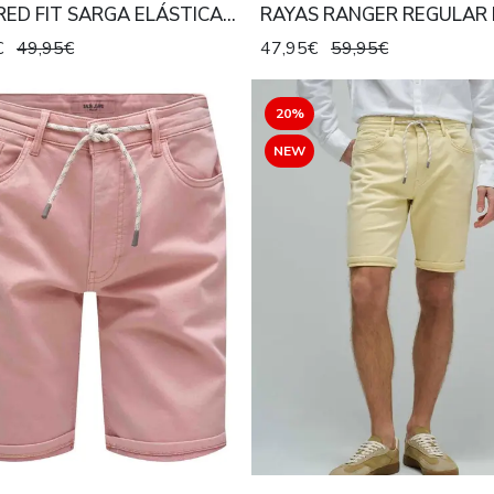
ED FIT SARGA ELÁSTICA
RAYAS RANGER REGULAR 
L SEASHELL
LIGHT TAN
€
49,95€
47,95€
59,95€
20%
NEW