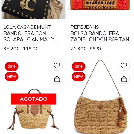
LOLA CASADEMUNT
PEPE JEANS
BANDOLERA CON
BOLSO BANDOLERA
SOLAPA LC ANIMAL Y
ZADIE LONDON 869 TAN
TACHAS COLOR NEGRO
BROWN
95,20€
119,0€
71,90€
89,9€
20%
20%
NEW
NEW
AGOTADO