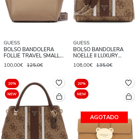
GUESS
GUESS
BOLSO BANDOLERA
BOLSO BANDOLERA
FOLLIE TRAVEL SMALL
NOELLE II LUXURY
TOTE TAUPE
SATCHEL LATTE LOGO /
100,00€
125,0€
108,00€
135,0€
BROWN
20%
20%
NEW
NEW
AGOTADO