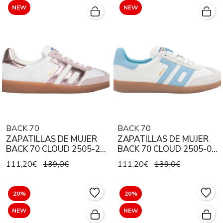
NEW
NEW
BACK 70
BACK 70
ZAPATILLAS DE MUJER
ZAPATILLAS DE MUJER
BACK 70 CLOUD 2505-22
BACK 70 CLOUD 2505-05
METALLIC NUDE
SKY
111,20€
139,0€
111,20€
139,0€
20%
20%
NEW
NEW