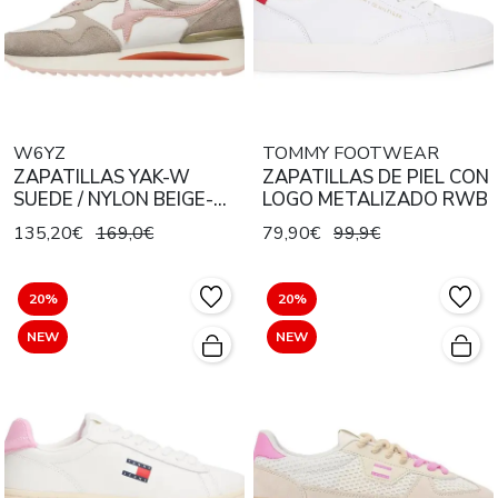
W6YZ
TOMMY FOOTWEAR
ZAPATILLAS YAK-W
ZAPATILLAS DE PIEL CON
SUEDE / NYLON BEIGE-
LOGO METALIZADO RWB
WHITE-ROSE
135,20€
169,0€
79,90€
99,9€
20%
20%
NEW
NEW