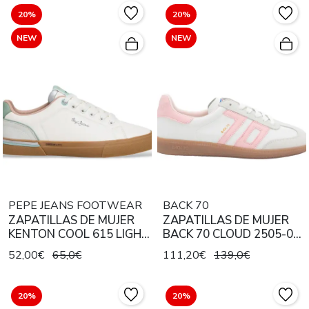
20%
20%
NEW
NEW
PEPE JEANS FOOTWEAR
BACK 70
ZAPATILLAS DE MUJER
ZAPATILLAS DE MUJER
KENTON COOL 615 LIGHT
BACK 70 CLOUD 2505-06
GREEN
PINK
52,00€
65,0€
111,20€
139,0€
20%
20%