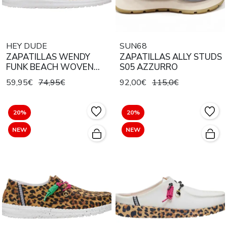
HEY DUDE
SUN68
ZAPATILLAS WENDY
ZAPATILLAS ALLY STUDS
FUNK BEACH WOVEN
S05 AZZURRO
IRISH CREAM / MULTI
59,95€
74,95€
92,00€
115,0€
20%
20%
NEW
NEW