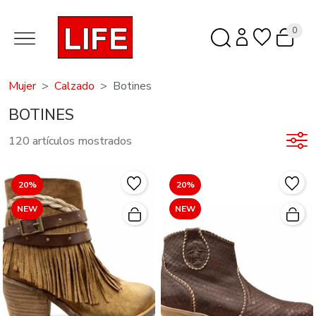
0
Mujer
Calzado
Botines
BOTINES
120 artículos mostrados
20%
20%
NEW
NEW