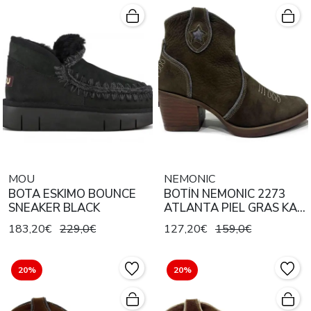
MOU
NEMONIC
BOTA ESKIMO BOUNCE
BOTÍN NEMONIC 2273
SNEAKER BLACK
ATLANTA PIEL GRAS KAKI
DENIM GRIS
183,20€
229,0€
127,20€
159,0€
20%
20%