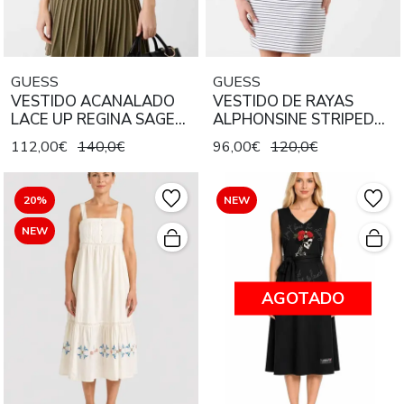
GUESS
GUESS
VESTIDO ACANALADO
VESTIDO DE RAYAS
LACE UP REGINA SAGE
ALPHONSINE STRIPED
AND OLIVE GREEN
PURE WHITE AND NAVY
112,00€
140,0€
96,00€
120,0€
20%
NEW
NEW
AGOTADO