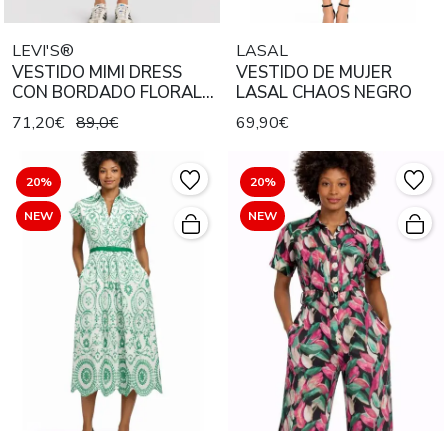
LEVI'S®
LASAL
VESTIDO MIMI DRESS
VESTIDO DE MUJER
CON BORDADO FLORAL
LASAL CHAOS NEGRO
COLOR BLANCO ROTO
71,20€
89,0€
69,90€
20%
20%
NEW
NEW