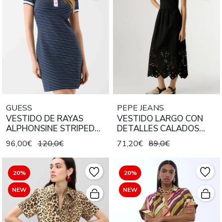
GUESS
PEPE JEANS
VESTIDO DE RAYAS
VESTIDO LARGO CON
ALPHONSINE STRIPED
DETALLES CALADOS
BLACKENED AND PURE
NAOMI 999 BLACK
96,00€
120,0€
71,20€
89,0€
WHITE
20%
20%
NEW
NEW