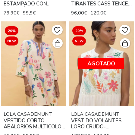
ESTAMPADO CON
TIRANTES CASS TENCEL
CINTURÓN
551 BLUE DENIM
79,90€
99,9€
96,00€
120,0€
20%
20%
NEW
NEW
AGOTADO
LOLA CASADEMUNT
LOLA CASADEMUNT
VESTIDO CORTO
VESTIDO VOLANTES
ABALORIOS MULTICOLOR
LORO CRUDO-
CRUDO-MULTICOLOR
MULTICOLOR