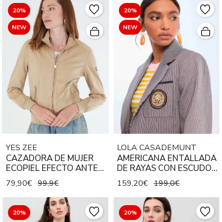
20%
20%
NEW
NEW
YES ZEE
LOLA CASADEMUNT
CAZADORA DE MUJER
AMERICANA ENTALLADA
ECOPIEL EFECTO ANTE
DE RAYAS CON ESCUDO
COLOR BEIGE
EN EL BOLSILLO CRUDO
79,90€
99,9€
159,20€
199,0€
NEGRO
20%
20%