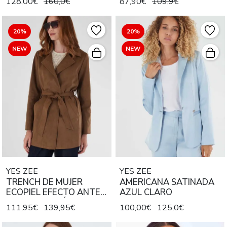
128,00€
160,0€
87,90€
109,9€
BEIGE
20%
20%
NEW
NEW
YES ZEE
YES ZEE
TRENCH DE MUJER
AMERICANA SATINADA
ECOPIEL EFECTO ANTE
AZUL CLARO
COLOR MARRÓN
111,95€
139,95€
100,00€
125,0€