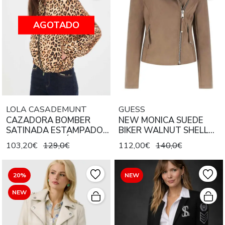
AGOTADO
LOLA CASADEMUNT
GUESS
CAZADORA BOMBER
NEW MONICA SUEDE
SATINADA ESTAMPADO
BIKER WALNUT SHELL
ANIMAL MARRÓN NEGRO
CAMEL
103,20€
129,0€
112,00€
140,0€
20%
NEW
NEW