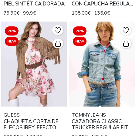
PIEL SINTÉTICA DORADA
CON CAPUCHA REGULAR
FIT BEIGE
79,90€
99,9€
108,00€
135,0€
20%
20%
NEW
NEW
GUESS
TOMMY JEANS
CHAQUETA CORTA DE
CAZADORA CLASSIC
FLECOS IBBY, EFECTO
TRUCKER REGULAR FIT
ANTE, COLOR WET SAND
BJ8012 DENIM LIGHT