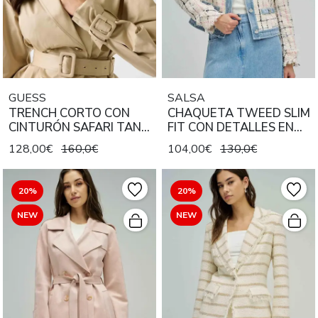
GUESS
SALSA
TRENCH CORTO CON
CHAQUETA TWEED SLIM
CINTURÓN SAFARI TAN
FIT CON DETALLES EN
BEIGE
DENIM AZUL
128,00€
160,0€
104,00€
130,0€
20%
20%
NEW
NEW